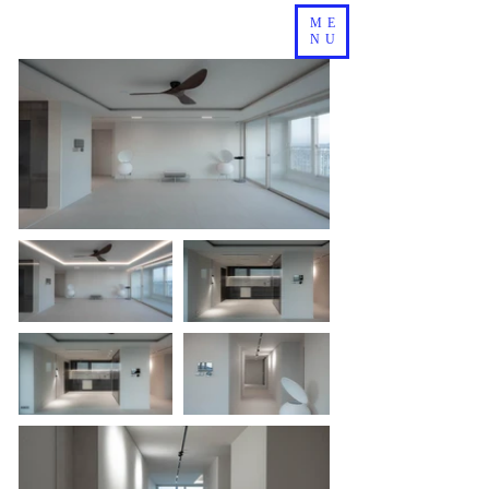
ME
NU